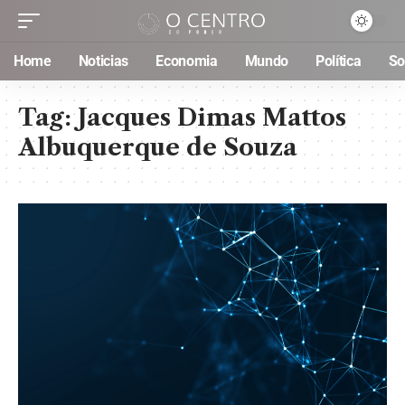
Home
Noticias
Economia
Mundo
Política
So
Tag:
Jacques Dimas Mattos
Albuquerque de Souza