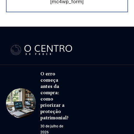
[mc4wp_form]
O erro
começa
antes da
compra:
como
priorizar a
proteção
patrimonial?
30 de julho de
2026