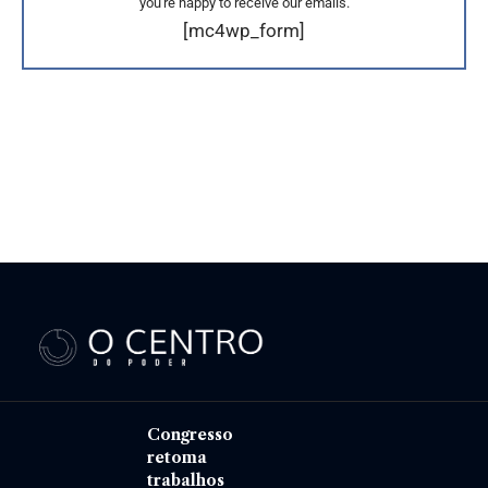
you're happy to receive our emails.
[mc4wp_form]
Congresso
retoma
trabalhos