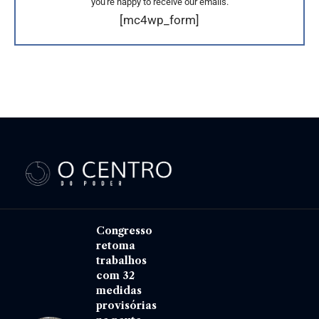
you're happy to receive our emails.
[mc4wp_form]
Congresso
retoma
trabalhos
com 32
medidas
provisórias