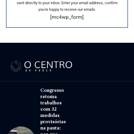
sent directly to your inbox. Enter your email address, confirm
you're happy to receive our emails.
[mc4wp_form]
Congresso
retoma
trabalhos
com 32
medidas
provisórias
na pauta: