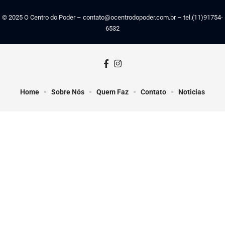
© 2025 O Centro do Poder –
contato@ocentrodopoder.com.br
– tel.(11)91754-
6532
Home
Sobre Nós
Quem Faz
Contato
Noticias