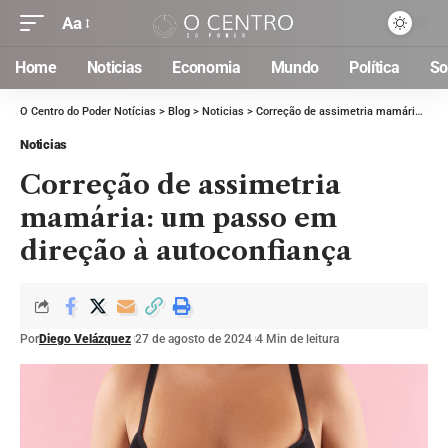
Aa
Home
Noticias
Economia
Mundo
Política
So
O Centro do Poder Notícias
>
Blog
>
Noticias
>
Correção de assimetria mamária: um passo em direção à autoconfiança
Noticias
Correção de assimetria
mamária: um passo em
direção à autoconfiança
Por
Diego Velázquez
27 de agosto de 2024
4 Min de leitura