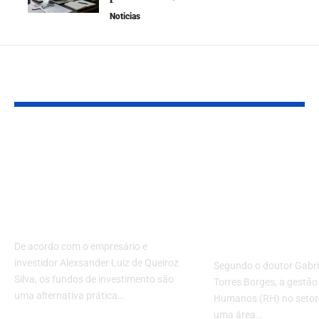
Noticias
VOCÊ TAMBÉM PODE GOSTAR
Como funcionam os
Gestão de Re
fundos de
Humanos no 
investimento?
saúde: conhe
Entenda tudo sobre
estratégias p
antes de investir
gerenciar ess
profissionais
De acordo com o empresário e
investidor Alexsander Luiz de Queiroz
Segundo o doutor Gabri
Silva, os fundos de investimento são
Torres Borges, a gestão
uma alternativa prática…
Humanos (RH) no setor
uma área…