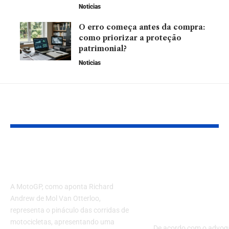
Noticias
O erro começa antes da compra:
como priorizar a proteção
patrimonial?
Noticias
VOCÊ TAMBÉM PODE GOSTAR
MotoGP: principais
Licenciamen
equipes e circuitos
ambiental: o
passaporte d
A MotoGP, como aponta Richard
sustentabili
Andrew de Mol Van Otterloo,
para minera
representa o pináculo das corridas de
motocicletas, apresentando uma
De acordo com o advog