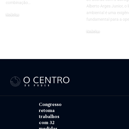
combinação…
Alberto Arges Junior, o
ambiental é uma exigên
Noticias
fundamental para a op
3 de agosto de 2023
Noticias
27 de janeiro de 2025
Congresso
retoma
trabalhos
com 32
medidas