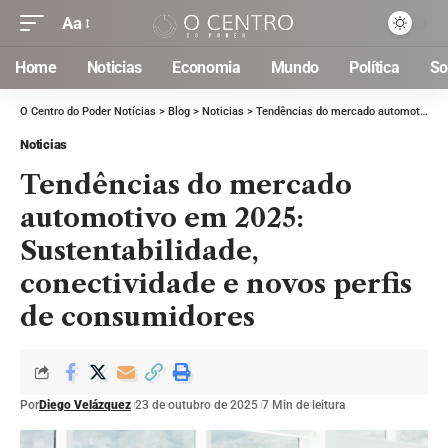
Aa
Home
Noticias
Economia
Mundo
Política
So
O Centro do Poder Notícias
>
Blog
>
Noticias
>
Tendências do mercado automotivo em 2025: Sustentabilidade, conectividade e novos perfis de consumidores
Noticias
Tendências do mercado
automotivo em 2025:
Sustentabilidade,
conectividade e novos perfis
de consumidores
Por
Diego Velázquez
23 de outubro de 2025
7 Min de leitura