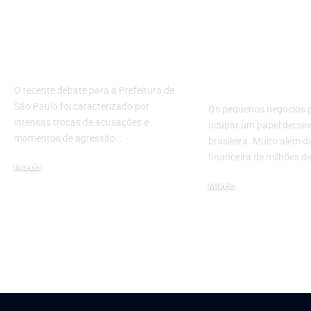
Debate para a
Pequenos Ne
Prefeitura de São
impulsionam 
Paulo Marcado por
fortalecem o 
Conflitos
entre as mai
economias d
O recente debate para a Prefeitura de
São Paulo foi caracterizado por
Os pequenos negócios 
intensas trocas de acusações e
ocupar um papel decisi
momentos de agressão…
brasileira. Muito além d
financeira de milhões d
Mundo
16 de setembro de 2024
Mundo
1 de junho de 2026