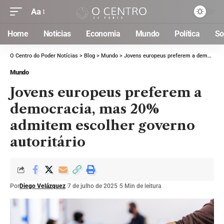
Aa
Home
Noticias
Economia
Mundo
Política
So
O Centro do Poder Notícias
>
Blog
>
Mundo
>
Jovens europeus preferem a democracia, mas 20% admitem escolher governo autoritário
Mundo
Jovens europeus preferem a
democracia, mas 20%
admitem escolher governo
autoritário
Por
Diego Velázquez
7 de julho de 2025
5 Min de leitura