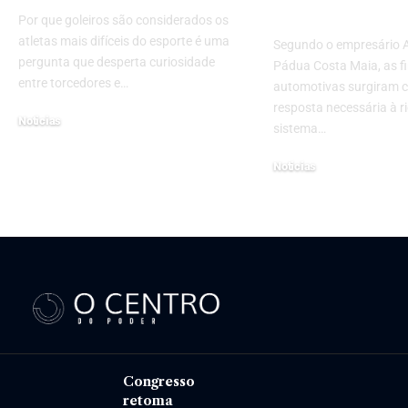
Brasil?
Por que goleiros são considerados os
atletas mais difíceis do esporte é uma
Segundo o empresário 
pergunta que desperta curiosidade
Pádua Costa Maia, as f
entre torcedores e…
automotivas surgiram
resposta necessária à r
Noticias
sistema…
28 de novembro de 2025
Noticias
7 de abril de 2026
Congresso
retoma