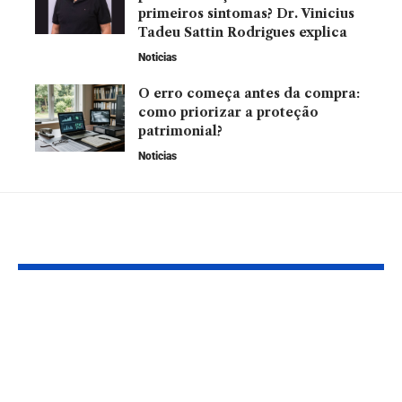
primeiros sintomas? Dr. Vinicius
Tadeu Sattin Rodrigues explica
Noticias
O erro começa antes da compra:
como priorizar a proteção
patrimonial?
Noticias
VOCÊ TAMBÉM PODE GOSTAR
Por que goleiros são
Como as fint
considerados os
automotivas 
atletas mais difíceis
transforman
do esporte?
acesso ao cré