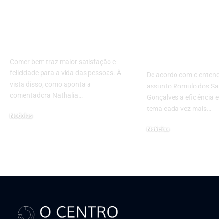
Descubra as
Energia suste
melhores receitas
como tornar 
para diabéticos com
centro de
Nathalia Belletato
convenções 
eficiente?
Comer bem traz maior satisfação e
felicidade para a vida das pessoas. À
De acordo com o enten
vista disso, como aponta a
assunto Romulo dos Sa
comentadora Nathalia…
Gonçalves a eficiência 
tema cada vez mais…
Noticias
19 de fevereiro de 2024
Noticias
25 de julho de 2024