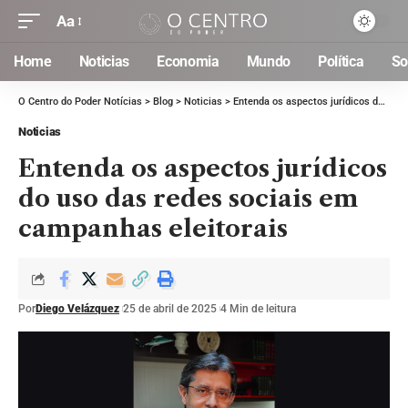
Aa
Home
Noticias
Economia
Mundo
Política
So
O Centro do Poder Notícias
>
Blog
>
Noticias
>
Entenda os aspectos jurídicos do uso das redes sociais em campanhas eleitorais
Noticias
Entenda os aspectos jurídicos
do uso das redes sociais em
campanhas eleitorais
Por
Diego Velázquez
25 de abril de 2025
4 Min de leitura