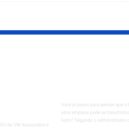
tos para
Economia
s: Saiba
circular: saiba o
segredo para
onamento
lucrar sem
gico define
desperdiçar
resce e
Você já parou para pensar que o l
stagna
uma empresa pode se transform
lucro? Segundo o administrador 
 CEO da VM Associados e