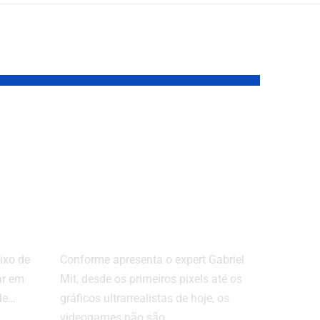
Do pixel ao legado:
os jogos que
transformaram a
indústria e a
cultura pop
ixo de
Conforme apresenta o expert Gabriel
ar em
Mit, desde os primeiros pixels até os
de…
gráficos ultrarrealistas de hoje, os
videogames não são…