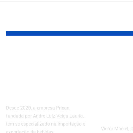
VOCÊ TAMBÉM PODE GOSTAR
Descubra as
Segmen
vantagens de
negócio
importar vinhos
como o
portugueses para o
posici
Brasil
estraté
quem c
Desde 2020, a empresa Prixan,
quem e
fundada por Andre Luiz Veiga Lauria,
tem se especializado na importação e
Victor Maciel,
exportação de bebidas.…