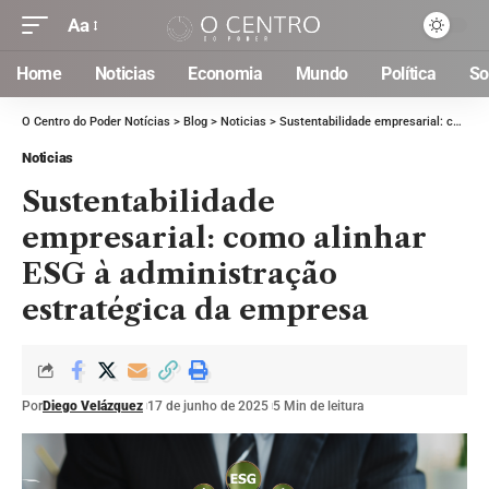
Aa
Home
Noticias
Economia
Mundo
Política
So
O Centro do Poder Notícias
>
Blog
>
Noticias
>
Sustentabilidade empresarial: como alinhar ESG à administração estratégica da empresa
Noticias
Sustentabilidade
empresarial: como alinhar
ESG à administração
estratégica da empresa
Por
Diego Velázquez
17 de junho de 2025
5 Min de leitura