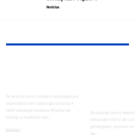
Noticias
VOCÊ TAMBÉM PODE GOSTAR
Telemedicina: o
Tráfico privi
futuro das consultas
substituição 
médicas em um
voto do
clique!
desembarga
reconhece di
De acordo com o médico radiologista e
do réu
especialista em radiologia torácica e
telerradiologia Gustavo Khattar de
De acordo com o dese
Godoy, a medicina tem…
Alexandre Victor de Carv
privilegiado, previsto no
Noticias
da…