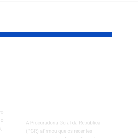
PGR Afirma Que
Vazamentos
ipa
Buscavam
is,
Prejudicar
Investigação de
Moraes
co
io
A Procuradoria Geral da República
o,
(PGR) afirmou que os recentes