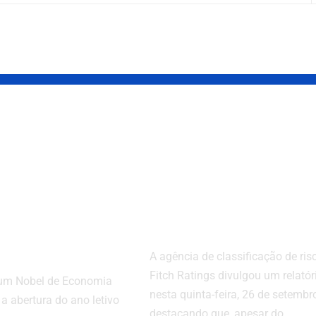
de
Crescimento
mia em
Econômico do
 impacto
Brasil Não Diss
ico e
Incertezas Fisca
nidades
Afirma Fitch
 UFPA
A agência de classificação de ris
Fitch Ratings divulgou um relatór
 um Nobel de Economia
nesta quinta-feira, 26 de setembr
a abertura do ano letivo
destacando que, apesar do…