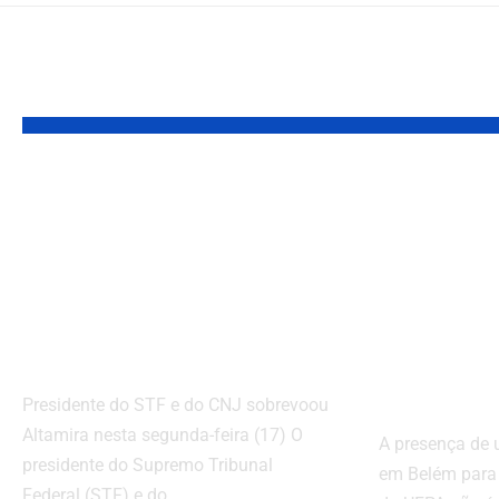
VOCÊ TAMBÉM PODE GOSTAR
Barroso pede aos
Nobel 
tribunais do Pará
Econo
agilidade em ações
Belém:
sobre
acadêm
desmatamento
oportu
para a
Presidente do STF e do CNJ sobrevoou
Altamira nesta segunda-feira (17) O
A presença de
presidente do Supremo Tribunal
em Belém para 
Federal (STF) e do…