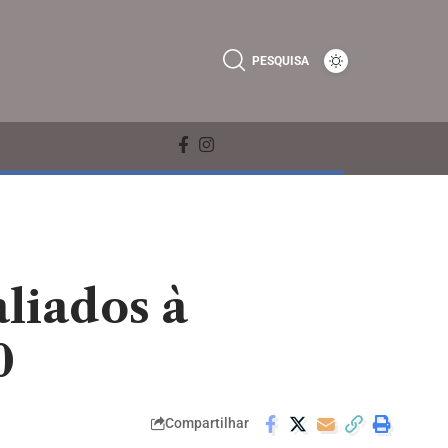
PESQUISA
liados à
0
Compartilhar