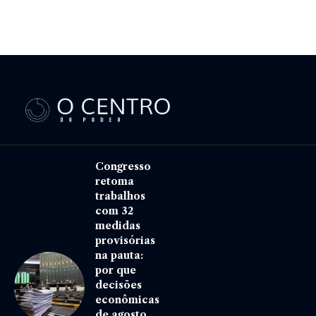
20 de maio de 2026
Congresso
retoma
trabalhos
com 32
medidas
provisórias
na pauta:
por que
decisões
econômicas
de agosto