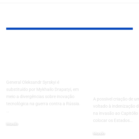
VOCÊ TAMBÉM PODE GOSTAR
Zelensky troca
Fundo ligado
comando das Forças
Trump reace
Armadas após
debate sobre
protestos em Kiev
perseguição p
e invasão ao
General Oleksandr Syrskyi é
Capitólio
substituído por Mykhailo Drapatyi, em
meio a divergências sobre inovação
A possível criação de u
tecnológica na guerra contra a Rússia.
voltado à indenização d
…
na invasão ao Capitólio
colocar os Estados…
Mundo
23 de julho de 2026
Mundo