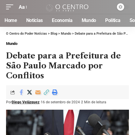
Aa
Home
Noticias
Economia
Mundo
Política
So
O Centro do Poder Notícias
>
Blog
>
Mundo
>
Debate para a Prefeitura de São Paulo Marcado por Conflitos
Mundo
Debate para a Prefeitura de
São Paulo Marcado por
Conflitos
Por
Diego Velázquez
16 de setembro de 2024
2 Min de leitura