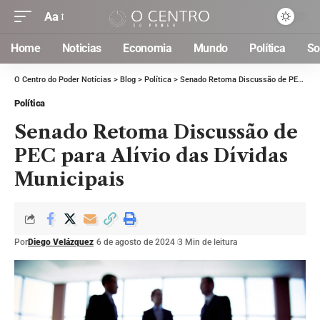
Aa
Home
Noticias
Economia
Mundo
Política
So
O Centro do Poder Notícias
>
Blog
>
Política
>
Senado Retoma Discussão de PEC para Alívio das Dívidas Municipais
Política
Senado Retoma Discussão de
PEC para Alívio das Dívidas
Municipais
Por
Diego Velázquez
6 de agosto de 2024
3 Min de leitura