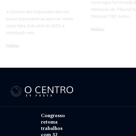
Segundo Plano
nova regra foi tomada d
resolução do Tribunal S
A Câmara dos Deputados deu um
Eleitoral (TSE) sobre…
passo importante ao aprovar, nesta
terça-feira, 8 de abril de 2025, a
Política
tramitação em…
11 de junho de 2024
Política
9 de abril de 2025
Congresso
retoma
trabalhos
com 32