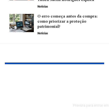
Noticias
O erro começa antes da compra:
como priorizar a proteção
patrimonial?
Noticias
VOCÊ TAMBÉM PODE GOSTAR
Câmara dos
Google proíb
Deputados Aprovou
publicidade p
Projetos Urgentes
para as eleiç
para o Judiciário,
municipais d
Mas Deixa Anistia em
Prevista para entrar em