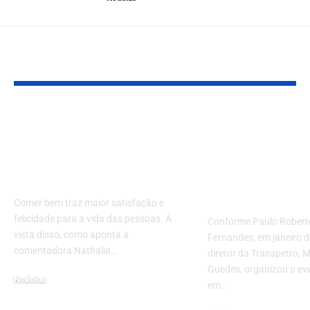
VOCÊ TAMBÉM PODE GOSTAR
Descubra as
Evento sobre
melhores receitas
em dutos abr
para diabéticos com
espaço para 
Nathalia Belletato
sobre sistem
construtivos
Comer bem traz maior satisfação e
felicidade para a vida das pessoas. À
Conforme Paulo Rober
vista disso, como aponta a
Fernandes, em janeiro d
comentadora Nathalia…
diretor da Transpetro, 
Guedes, organizou o ev
Noticias
em…
19 de fevereiro de 2024