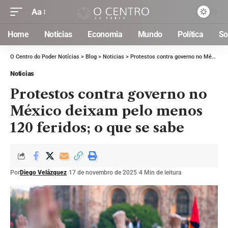
Aa
Home
Noticias
Economia
Mundo
Política
So
O Centro do Poder Notícias
>
Blog
>
Noticias
>
Protestos contra governo no México deixam pelo menos 120 feridos; o que se sabe
Noticias
Protestos contra governo no
México deixam pelo menos
120 feridos; o que se sabe
Por
Diego Velázquez
17 de novembro de 2025
4 Min de leitura