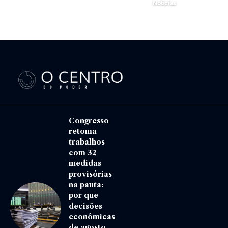
Noticias
9 de dezembro de 2025
Congresso
retoma
trabalhos
com 32
medidas
provisórias
na pauta:
por que
decisões
econômicas
de agosto