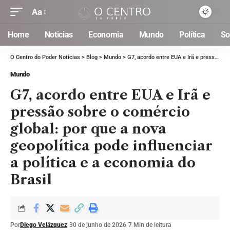
Aa
Home
Noticias
Economia
Mundo
Política
So
O Centro do Poder Notícias
>
Blog
>
Mundo
>
G7, acordo entre EUA e Irã e pressão sobre o comércio global: por que a nova geopolítica pode influenciar a política e a economia do Brasil
Mundo
G7, acordo entre EUA e Irã e
pressão sobre o comércio
global: por que a nova
geopolítica pode influenciar
a política e a economia do
Brasil
Por
Diego Velázquez
30 de junho de 2026
7 Min de leitura