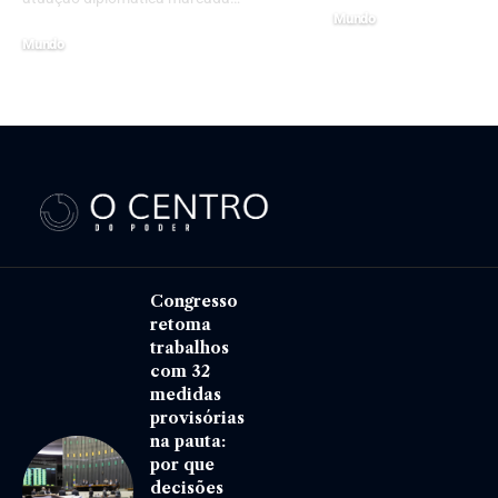
Mundo
Mundo
26 de maio de 2025
8 de maio de 2026
Congresso
retoma
trabalhos
com 32
medidas
provisórias
na pauta:
por que
decisões