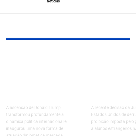
Noticias
VOCÊ TAMBÉM PODE GOSTAR
Donald Trump e o
Harvard: Just
estilo mafioso na
EUA derruba
política mundial:
proibição de
como a diplomacia
Trump a alu
agressiva redefine
estrangeiros
alianças globais
universidade
A ascensão de Donald Trump
A recente decisão da Ju
transformou profundamente a
Estados Unidos de derr
dinâmica política internacional e
proibição imposta pelo
inaugurou uma nova forma de
a alunos estrangeiros 
atuação diplomática marcada…