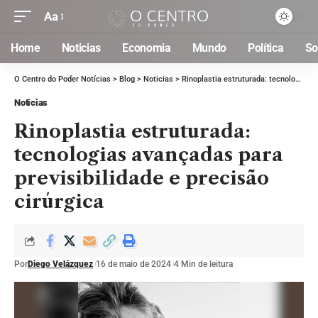
Aa
Home
Noticias
Economia
Mundo
Política
So
O Centro do Poder Notícias
>
Blog
>
Noticias
>
Rinoplastia estruturada: tecnologias avançadas para previsibilidade e precisão cirúrgica
Noticias
Rinoplastia estruturada:
tecnologias avançadas para
previsibilidade e precisão
cirúrgica
Por
Diego Velázquez
16 de maio de 2024
4 Min de leitura