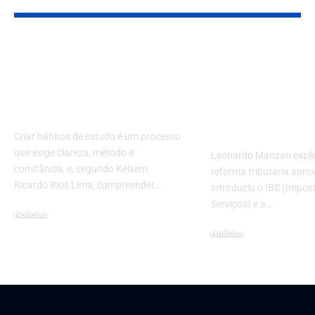
Disciplina que vira
Leonardo M
resultado: como criar
explica os de
hábitos de estudo que
não cumulati
realmente duram
ampla no IBS
CBS
Criar hábitos de estudo é um processo
que exige clareza, método e
Leonardo Manzan expli
constância, e, segundo Kelsem
reforma tributária apro
Ricardo Rios Lima, compreender…
introduziu o IBS (Impos
Serviços) e a…
Noticias
24 de novembro de 2025
Noticias
12 de setembro de 2025